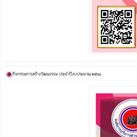
กิจกรรมการสร้างวัฒนธรรม ประจำปีงบประมาณ ๒๕๖๘