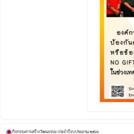
กิจกรรมการสร้างวัฒนธรรม ประจำปีงบประมาณ ๒๕๖๖