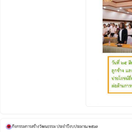
กิจกรรมการสร้างวัฒนธรรม ประจำปีงบประมาณ ๒๕๖๗