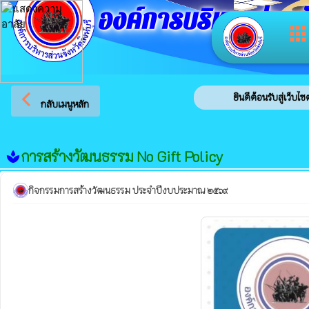
องค์การบริหารส่วนจัง
app
arrow_back_ios
ยินดีต้อนรับสู่เว็บไซต์ของ อง
กลับเมนูหลัก
การสร้างวัฒนธรรม No Gift Policy
spa
กิจกรรมการสร้างวัฒนธรรม ประจำปีงบประมาณ ๒๕๖๙