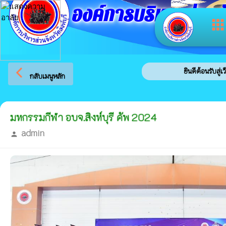
องค์การบริหารส่วนจัง
app
arrow_back_ios
ยินดีต้อนรับสู่เว็บไซต์ของ องค
กลับเมนูหลัก
มหกรรมกีฬา อบจ.สิงห์บุรี คัพ 2024
admin
person