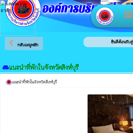
องค์การบริหารส่วนจัง
app
arrow_back_ios
ยินดีต้อนรับสู่เว็บไซต
กลับเมนูหลัก
แนะนำที่พักในจังหวัดสิงห์บุรี
weekend
แนะนำที่พักในจังหวัดสิงห์บุรี