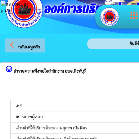
องค์การบริหารส่วนจัง
app
arrow_back_ios
ยินดีต้
กลับเมนูหลัก
sentiment_very_satisfied
สำรวจความพึงพอใจสำนักงาน อบจ.สิงห์บุรี
เพศ
สถานภาพผู้ตอบ
เจ้าหน้าที่ให้บริการด้วยความสุภาพ เป็นมิตร