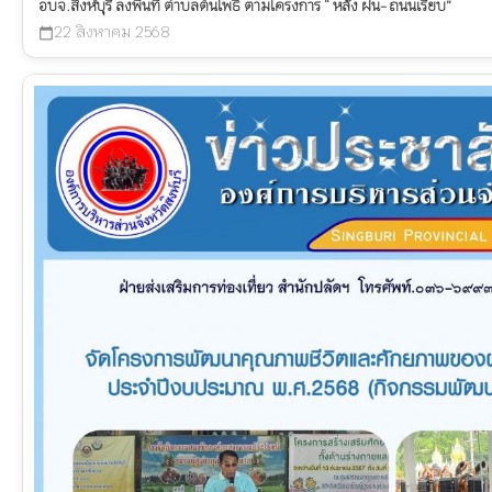
อบจ.สิงห์บุรี ลงพื้นที่ ตำบลต้นโพธิ์ ตามโครงการ “ หลัง ฝน- ถนนเรียบ”
22 สิงหาคม 2568
calendar_today