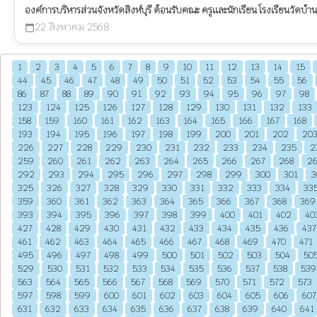
องค์การบริหารส่วนจังหวัดสิงห์บุรี ต้อนรับคณะ ครูและนักเรียน โรงเรียนวัดบ้าน
22 สิงหาคม 2568
calendar_today
1
2
3
4
5
6
7
8
9
10
11
12
13
14
15
44
45
46
47
48
49
50
51
52
53
54
55
56
86
87
88
89
90
91
92
93
94
95
96
97
98
123
124
125
126
127
128
129
130
131
132
133
158
159
160
161
162
163
164
165
166
167
168
193
194
195
196
197
198
199
200
201
202
20
226
227
228
229
230
231
232
233
234
235
2
259
260
261
262
263
264
265
266
267
268
2
292
293
294
295
296
297
298
299
300
301
3
325
326
327
328
329
330
331
332
333
334
33
359
360
361
362
363
364
365
366
367
368
369
393
394
395
396
397
398
399
400
401
402
40
427
428
429
430
431
432
433
434
435
436
437
461
462
463
464
465
466
467
468
469
470
471
495
496
497
498
499
500
501
502
503
504
50
529
530
531
532
533
534
535
536
537
538
539
563
564
565
566
567
568
569
570
571
572
573
597
598
599
600
601
602
603
604
605
606
607
631
632
633
634
635
636
637
638
639
640
641