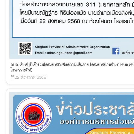
อบจ. สิงห์บุรี เข้าร่วมโครงการรับฟังความเห็นภาค โครงการก่อสร้างทางหลว
ไกรสรราชสีห์)
22 สิงหาคม 2568
calendar_today