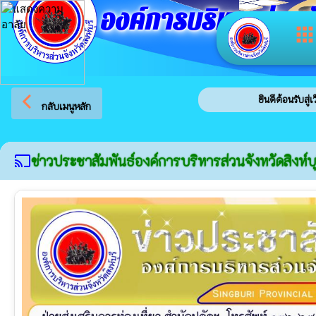
องค์การบริหารส่วนจัง
app
arrow_back_ios
ยินดีต้อนรับสู่เว็บไซต์ขอ
กลับเมนูหลัก
ข่าวประชาสัมพันธ์องค์การบริหารส่วนจังหวัดสิงห์บุ
cast