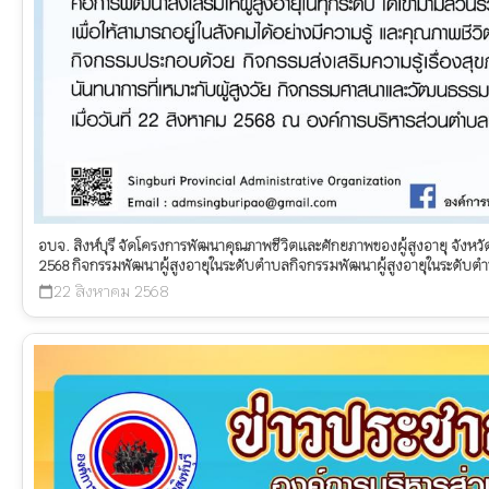
อบจ. สิงห์บุรี จัดโครงการพัฒนาคุณภาพชีวิตและศักยภาพของผู้สูงอายุ จังหวั
2568 กิจกรรมพัฒนาผู้สูงอายุในระดับตำบลกิจกรรมพัฒนาผู้สูงอายุในระดับต
22 สิงหาคม 2568
calendar_today