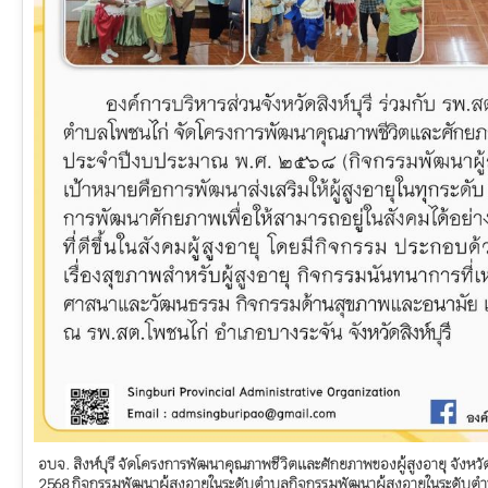
อบจ. สิงห์บุรี จัดโครงการพัฒนาคุณภาพชีวิตและศักยภาพของผู้สูงอายุ จังหวั
2568 กิจกรรมพัฒนาผู้สูงอายุในระดับตำบลกิจกรรมพัฒนาผู้สูงอายุในระดับ