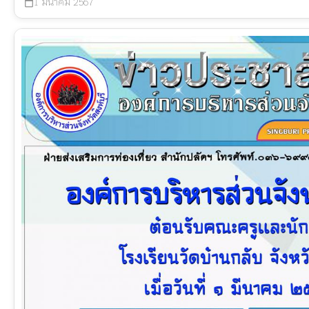
1 มีนาคม 2567
calendar_today