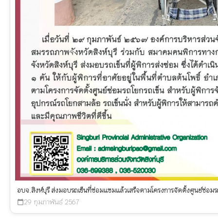
อบจ.สิงห์บุรี ส่งมอบรถเข็นที่ซ่อมแซมแล้วเสร็จตามโครงการจัดตั้งศูนย์ซ่อม
29 กุมภาพันธ์ 2567
calendar_today