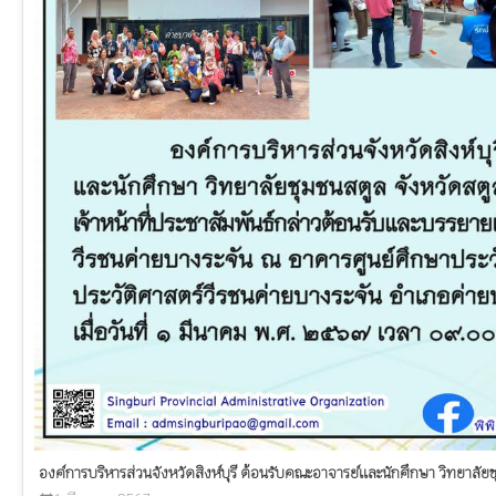
องค์การบริหารส่วนจังหวัดสิงห์บุรี ต้อนรับคณะอาจารย์และนักศึกษา วิทยาลัย