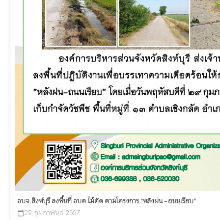
อบจ.สิงห์บุรี ลงพื้นที่ อบต.ไม้ดัด ตามโครงการ "หลังฝน - ถนนเรียบ"
29 กุมภาพันธ์ 2567
calendar_today