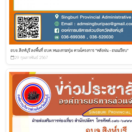
อบจ.สิงห์บุรี ลงพื้นที่ อบต.หนองกระทุ่ม ตามโครงการ "หลังฝน - ถนนเรียบ"
29 กุมภาพันธ์ 2567
calendar_today