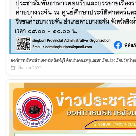
องค์การบริหารส่วนจังหวัดสิงห์บุรี ต้อนรับคณะครูและนักเรียน โรงเรียนวัดบ้านกล
1 มีนาคม 2567
calendar_today