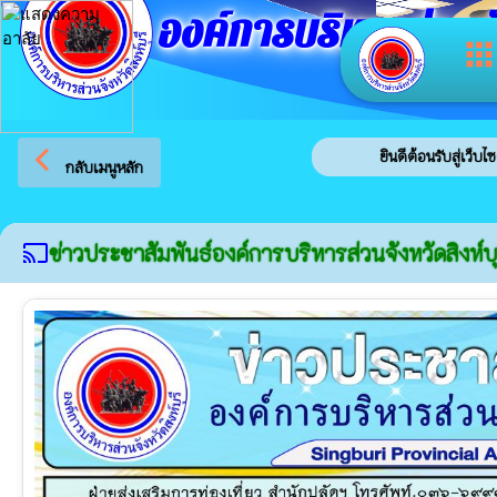
องค์การบริหารส่วนจัง
app
arrow_back_ios
ยินดีต้อนรับสู่เว็บไซต์ของ อง
กลับเมนูหลัก
ข่าวประชาสัมพันธ์องค์การบริหารส่วนจังหวัดสิงห์บุ
cast