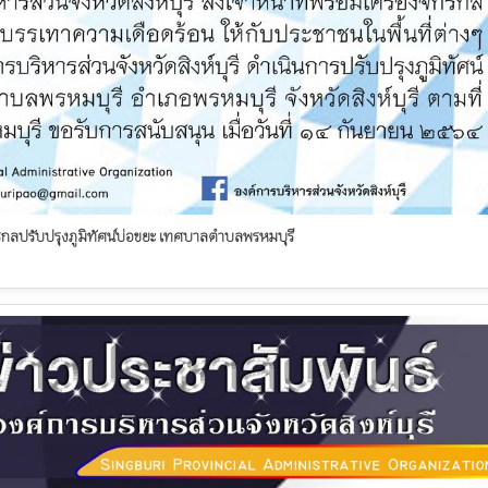
ักรกลปรับปรุงภูมิทัศน์บ่อขยะ เทศบาลตำบลพรหมบุรี