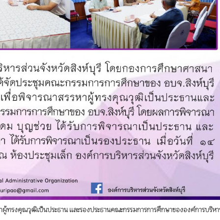
สรรหาผู้ทรงคุณวุฒิเป็นประธาน และรองประธานคณะกรรมการการศึกษาขององค์การบริหา