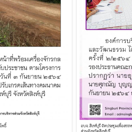
พธิ์
อบจ.สิงห์บุรี จัดประชุมเพื่อ
ส่วนจังหวัดสิงห์บุรี