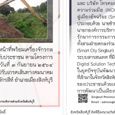
พธิ์
จังหวัดสิงห์บุรี จัดพิธีลงนามบ