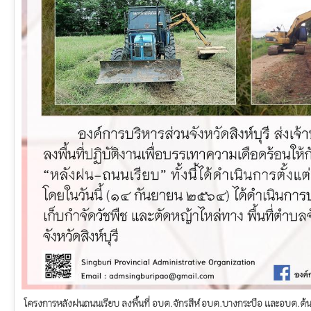
โครงการหลังฝนถนนเรียบ ลงพื้นที่ อบต.จักรสีห์ อบต.บางกระบือ และอบต.ต้นโ