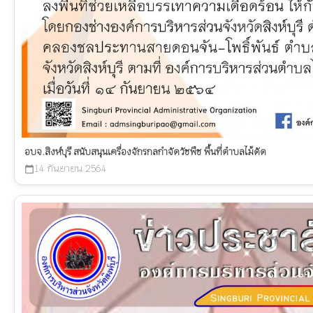
อบจ.สิงห์บุรี สนับสนุนเครื่องจักรกลกำจัดวัชพืช พื้นที่ตำบลไม้ดัด
14 กันยายน 2564
calendar_today