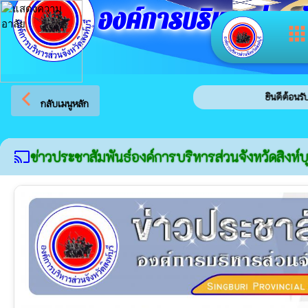
องค์การบริหารส่วนจัง
app
arrow_back_ios
ยินดีต้อนรับสู่เว็บไซต์ของ อง
กลับเมนูหลัก
ข่าวประชาสัมพันธ์องค์การบริหารส่วนจังหวัดสิงห์บุ
cast