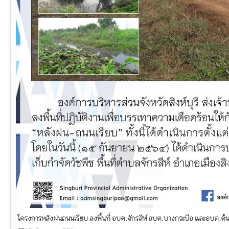
โครงการหลังฝนถนนเรียบ ลงพื้นที่ อบต.จักรสีห์ อบต.บางกระบือ และอบต.ต้นโ