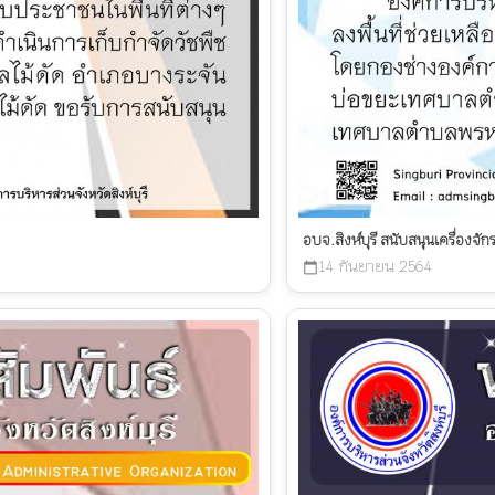
อบจ.สิงห์บุรี สนับสนุนเครื่องจ
14 กันยายน 2564
calendar_today