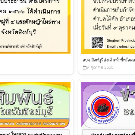
อบจ.สิงห์บุรี ส่งเจ้าหน้าที่พร้อม
9 ตุลาคม 2566
calendar_today