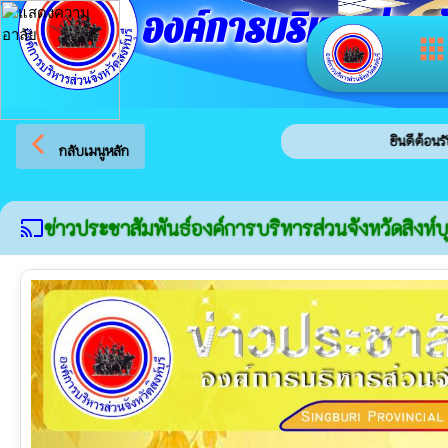
องค์การบริหารส่วนจัง
app
arrow_back_ios
ยินดีต้อนรับสู่เว็บไซต์ของ อง
กลับเมนูหลัก
ข่าวประชาสัมพันธ์องค์การบริหารส่วนจังหวัดสิงห์บุ
cast