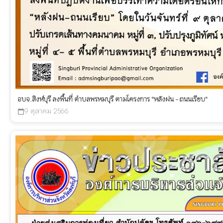
อบจ.สิงห์บุรี ลงพื้นที่ ตำบลพรหมบุรี ตามโครงการ "หลังฝน - ถนนเรียบ"
9 ตุลาคม 2566
calendar_today