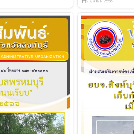
9 ตุลาคม 2566
calendar_today