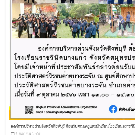
องค์การบริหารส่วนจังหวัดสิงห์บุรี ต้อนรับคณะครูและนักเรียน โรงเรียนอราชว
9 ตุลาคม 2566
calendar_today