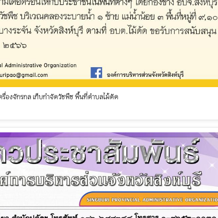
เครื่องจักรกล เก็บกำจัดวัชพืช พื้นที่ตำบลไม้ดัด