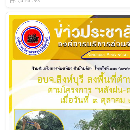
9 ตุลาคม 2566
calendar_today