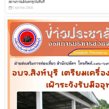
สถานการณ์ฝนตกชุกในพื้นที่
5 ตุลาคม 2566
calendar_today