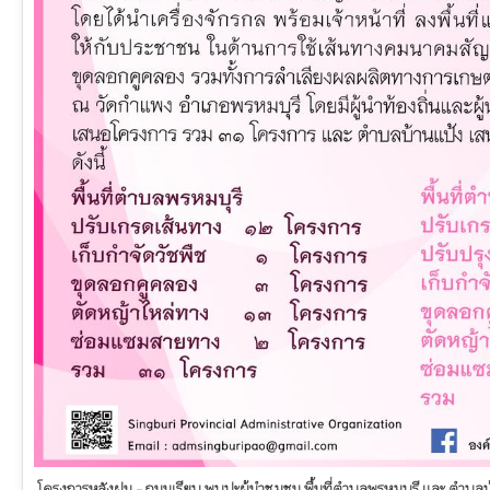
โครงการหลังฝน - ถนนเรียบ พบปะผู้นำชุมชน พื้นที่ตำบลพรหมบุรี และ ตำบลบ