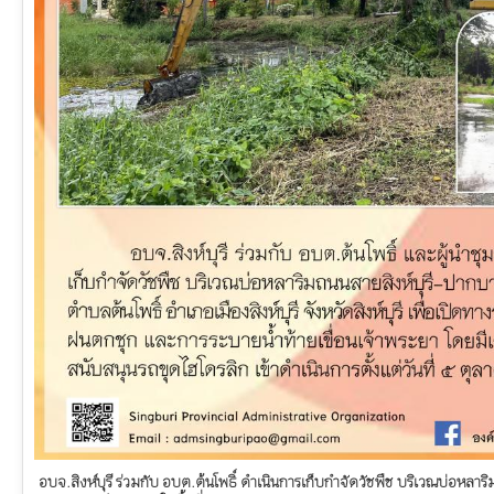
อบจ.สิงห์บุรี ร่วมกับ อบต.ต้นโพธิ์ ดำเนินการเก็บกำจัดวัชพืช บริเวณบ่อหลาร