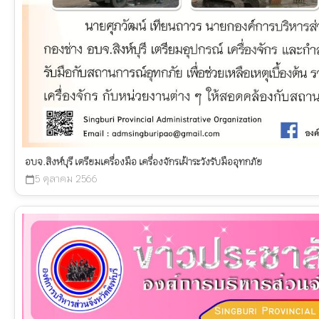
อบจ.สิงห์บุรี เตรียมเครื่องมือ เครื่องจักรเฝ้าระวังรับมืออุทกภัย
5 ตุลาคม 2566
calendar_today