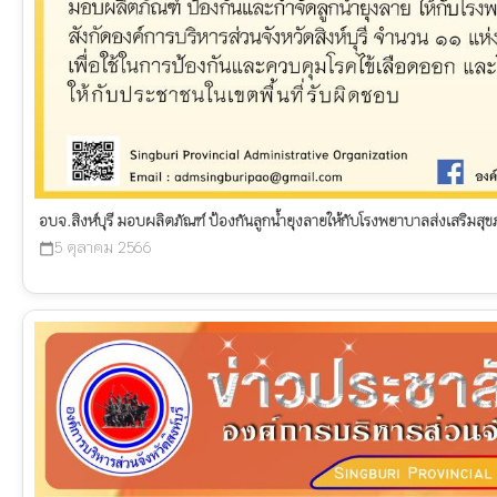
อบจ.สิงห์บุรี มอบผลิตภัณฑ์ ป้องกันลูกน้ำยุงลายให้กับโรงพยาบาลส่งเสริมส
5 ตุลาคม 2566
calendar_today