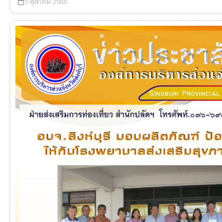
5 ตุลาคม 2566
calendar_today