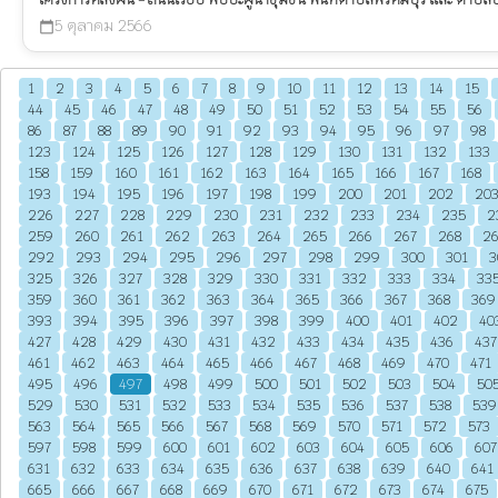
5 ตุลาคม 2566
calendar_today
1
2
3
4
5
6
7
8
9
10
11
12
13
14
15
44
45
46
47
48
49
50
51
52
53
54
55
56
86
87
88
89
90
91
92
93
94
95
96
97
98
123
124
125
126
127
128
129
130
131
132
133
158
159
160
161
162
163
164
165
166
167
168
193
194
195
196
197
198
199
200
201
202
20
226
227
228
229
230
231
232
233
234
235
2
259
260
261
262
263
264
265
266
267
268
2
292
293
294
295
296
297
298
299
300
301
3
325
326
327
328
329
330
331
332
333
334
33
359
360
361
362
363
364
365
366
367
368
369
393
394
395
396
397
398
399
400
401
402
40
427
428
429
430
431
432
433
434
435
436
437
461
462
463
464
465
466
467
468
469
470
471
495
496
497
498
499
500
501
502
503
504
50
529
530
531
532
533
534
535
536
537
538
539
563
564
565
566
567
568
569
570
571
572
573
597
598
599
600
601
602
603
604
605
606
607
631
632
633
634
635
636
637
638
639
640
641
665
666
667
668
669
670
671
672
673
674
675