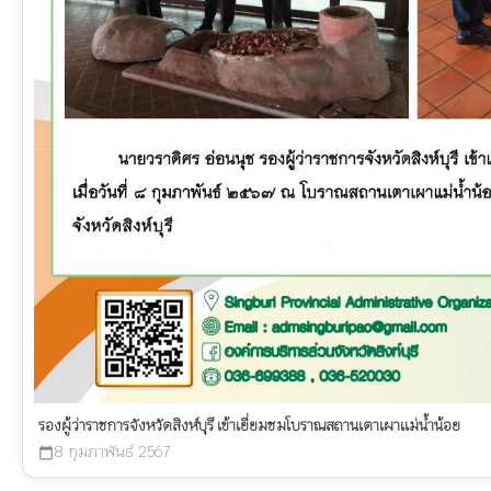
รองผู้ว่าราชการจังหวัดสิงห์บุรี เข้าเยี่ยมชมโบราณสถานเตาเผาแม่น้ำน้อย
8 กุมภาพันธ์ 2567
calendar_today