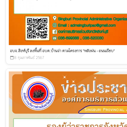
อบจ.สิงห์บุรี ลงพื้นที่ อบต.บ้านจ่า ตามโครงการ "หลังฝน - ถนนเรียบ"
8 กุมภาพันธ์ 2567
calendar_today