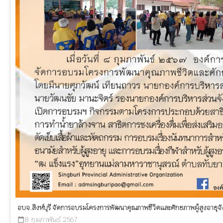
อบจ.สิงห์บุรี จัดการอบรมโครงการพัฒนาคุณภาพชีวิตและศักยภาพผู้สูงอายุจังห
8 กุมภาพันธ์ 2567
calendar_today