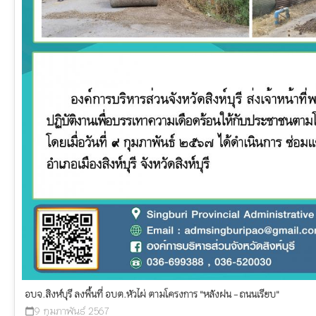
อบจ.สิงห์บุรี ลงพื้นที่ อบต.หัวไผ่ ตามโครงการ "หลังฝน - ถนนเรียบ"
9 กุมภาพันธ์ 2567
calendar_today