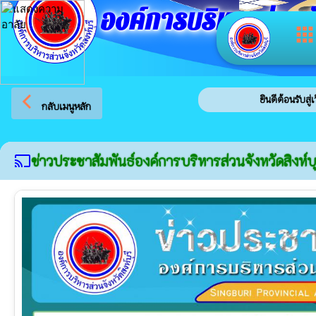
องค์การบริหารส่วนจัง
app
arrow_back_ios
ยินดีต้อนรับสู่เว็บไซต์ขอ
กลับเมนูหลัก
ข่าวประชาสัมพันธ์องค์การบริหารส่วนจังหวัดสิงห์บุ
cast