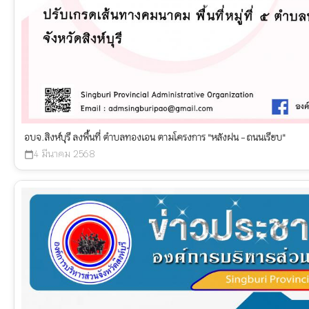
อบจ.สิงห์บุรี ลงพื้นที่ ตำบลทองเอน ตามโครงการ "หลังฝน - ถนนเรียบ"
4 มีนาคม 2568
calendar_today