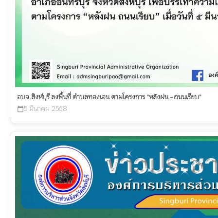
อบจ.สิงห์บุรี ลงพื้นที่ ตำบลทองเอน ตามโครงการ "หลังฝน - ถนนเรียบ"
5 มีนาคม 2568
calendar_today