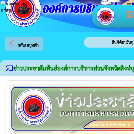
องค์การบริหารส่วนจัง
app
arrow_back_ios
ยินดีต้อนรับสู่เว็บไซต์ขอ
กลับเมนูหลัก
ข่าวประชาสัมพันธ์องค์การบริหารส่วนจังหวัดสิงห์บุ
cast