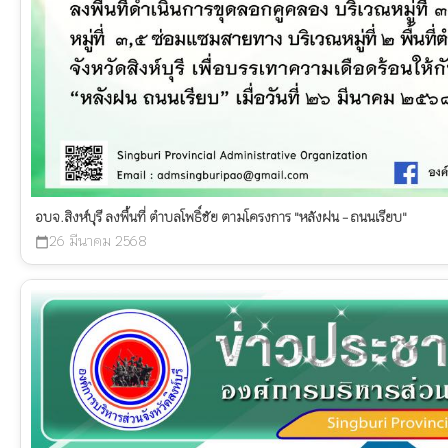
อบจ.สิงห์บุรี ลงพื้นที่ ตำบลโพธิ์ชัย ตามโครงการ "หลังฝน - ถนนเรียบ"
26 มีนาคม 2568
calendar_today