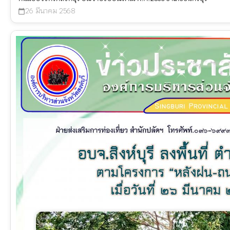
26 มีนาคม 2568
calendar_today