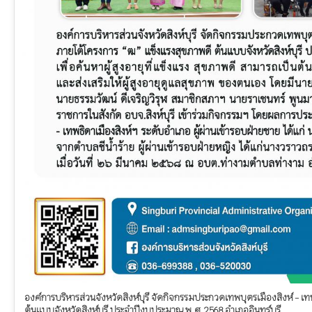
องค์การบริหารส่วนจังหวัดสิงห์บุรี จัดกิจกรรมประกวดเทพบุตรเมืองสิงห์ - เท
ต้นแบบจังหวัดสิงห์บุรี ประจำปีงบประมาณ พ.ศ.2568 อำเภออินทร์บุรี