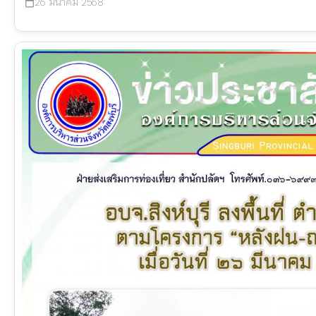
26 มีนาคม 2568
calendar_today