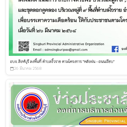
อบจ.สิงห์บุรี ลงพื้นที่ ตำบลงิ้วราย ตามโครงการ "หลังฝน - ถนนเรียบ"
26 มีนาคม 2568
calendar_today