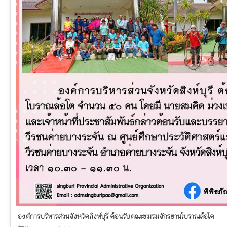
องค์การบริหารส่วนจังหวัดสิงห์บุรี ต้อนรับคณะชมรมจักรยานโบราณล้อโต