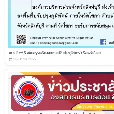
อบจ.สิงห์บุรี สนับสนุนเครื่องจักรกลปรับปรุงภูมิทัศน์ บริเวณวัดโสภา
7 เมษายน 2566
calendar_today