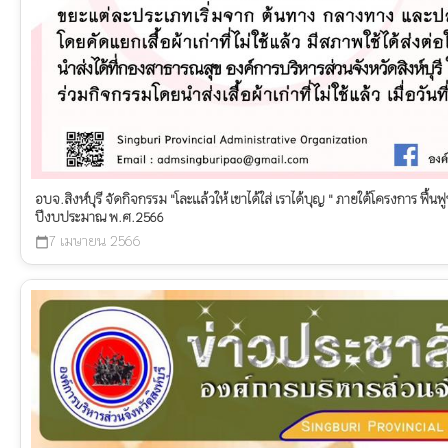
อบจ.สิงห์บุรี จัดกิจกรรม "โละแล้วให้ เขาได้ใส่ เราได้บุญ " ภายใต้โครงการ ฟ
ปีงบประมาณ พ.ศ.2566
7 เมษายน 2566
calendar_today