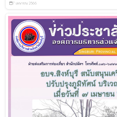
7 เมษายน 2566
calendar_today