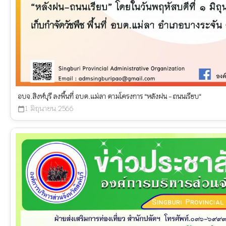
อบจ.สิงห์บุรี ลงพื้นที่ อบต.แม่ลา ตามโครงการ "หลังฝน - ถนนเรียบ"
1 มิถุนายน 2566
calendar_today