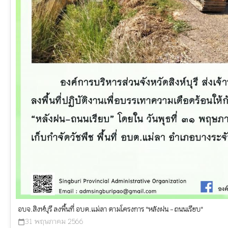
อบจ.สิงห์บุรี ลงพื้นที่ อบต.แม่ลา ตามโครงการ "หลังฝน - ถนนเรียบ"
31 พฤษภาคม 2566
calendar_today