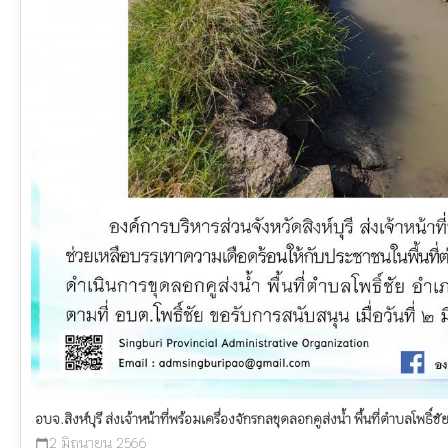
อบจ.สิงห์บุรี ส่งเจ้าหน้าที่พร้อมเครื่องจักรกลขุดลอกคูส่งน้ำ พื้นที่ตำบลโพธิ์ชั
2 มิถุนายน 2566
calendar_today