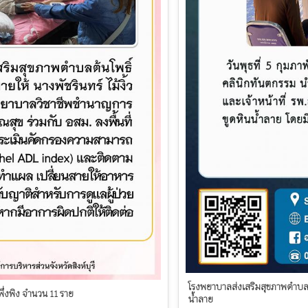
โรงพยาบาลส่งเสริมสุขภาพตำบลส
ึ่งพิง จำนวน 11 ราย
น้ำลาย