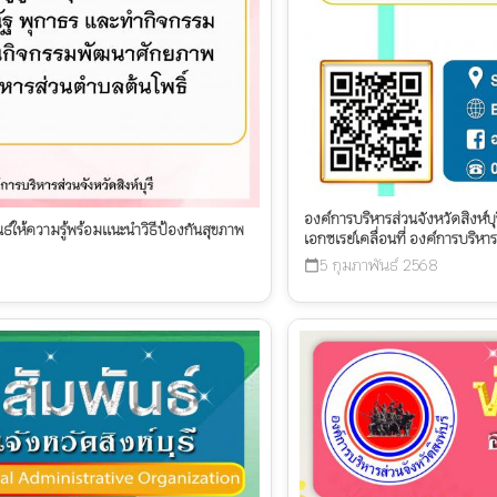
องค์การบริหารส่วนจังหวัดสิงห์บ
นธ์ให้ความรู้พร้อมแนะนำวิธีป้องกันสุขภาพ
เอกซเรย์เคลื่อนที่ องค์การบริหาร
5 กุมภาพันธ์ 2568
calendar_today