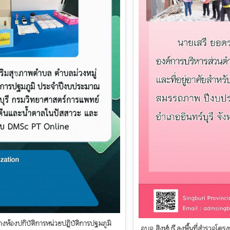
้องปกิบัติการหน่วยปฏิบัติการปฐมภูมิ
อบจ.สิงห์บุรี ลงพื้นที่สำรวจโครงก