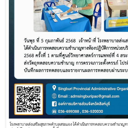
โรงพยาบาลส่งเสริมสุขภาพตำบลสระแจง ได้ดำเนินการทดสอบความชำนาญทางห