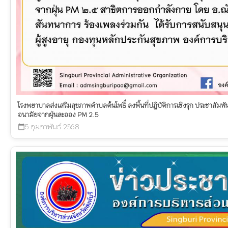
โรงพยาบาลส่งเสริมสุขภาพตำบลต้นโพธิ์ ลงพื้นที่ปฏิบัติการเชิงรุก ประชาสัมพั
อนามัยจากฝุ่นละออง PM 2.5
5 กุมภาพันธ์ 2568
calendar_today