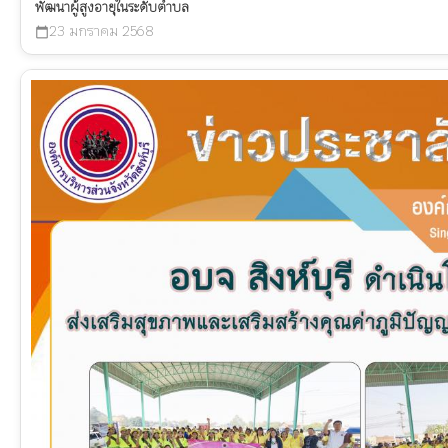
พัฒนาผู้สูงอายุในระดับตำบล
23 มกราคม 2568
calendar_today