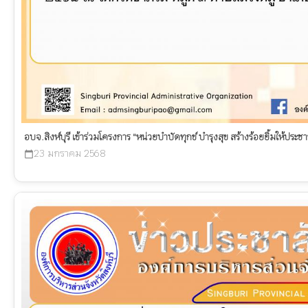
อบจ.สิงห์บุรี เข้าร่วมโครงการ "หน่วยบำบัดทุกข์ บำรุงสุข สร้างร้อยยิ้มให้ประช
23 มกราคม 2568
calendar_today