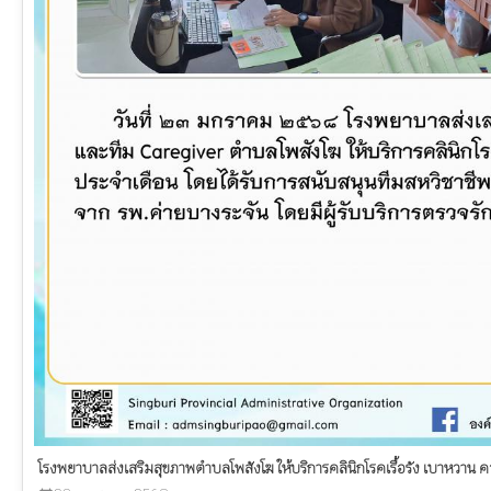
โรงพยาบาลส่งเสริมสุขภาพตำบลโพสังโฆ ให้บริการคลินิกโรคเรื้อรัง เบาหวาน 