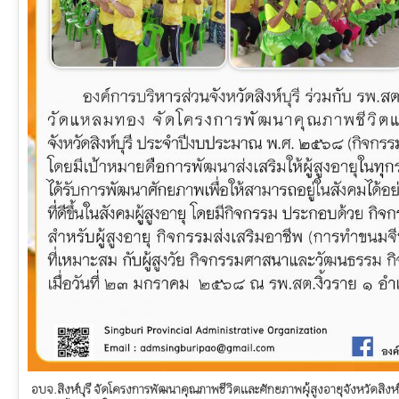
อบจ.สิงห์บุรี จัดโครงการพัฒนาคุณภาพชีวิตและศักยภาพผุ้สูงอายุจังหวัดสิง