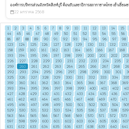
องค์การบริหารส่วนจังหวัดสิงห์บุรี ต้อนรับเลขาธิการสภากาชาดไทย เข้าเยี่ยมชม
22 มกราคม 2568
calendar_today
1
2
3
4
5
6
7
8
9
10
11
12
13
14
15
44
45
46
47
48
49
50
51
52
53
54
55
56
86
87
88
89
90
91
92
93
94
95
96
97
98
123
124
125
126
127
128
129
130
131
132
133
158
159
160
161
162
163
164
165
166
167
168
193
194
195
196
197
198
199
200
201
202
20
226
227
228
229
230
231
232
233
234
235
2
259
260
261
262
263
264
265
266
267
268
2
292
293
294
295
296
297
298
299
300
301
3
325
326
327
328
329
330
331
332
333
334
33
359
360
361
362
363
364
365
366
367
368
369
393
394
395
396
397
398
399
400
401
402
40
427
428
429
430
431
432
433
434
435
436
437
461
462
463
464
465
466
467
468
469
470
471
495
496
497
498
499
500
501
502
503
504
50
529
530
531
532
533
534
535
536
537
538
539
563
564
565
566
567
568
569
570
571
572
573
597
598
599
600
601
602
603
604
605
606
607
631
632
633
634
635
636
637
638
639
640
641