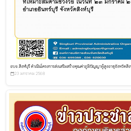
อบจ.สิงห์บุรี ดำเนินโครงการส่งเสริมสร้างคุณค่าภูมิปัญญาผู้สูงอายุจังหวัดสิงห์
23 มกราคม 2568
calendar_today