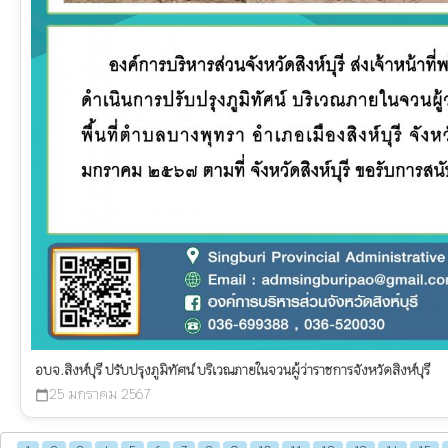
อบจ.สิงห์บุรี ปรับปรุงภูมิทัศน์ บริเวณภายในจวนผู้ว่าราชการจังหวัดสิงห์บุรี
25 มกราคม 2567
calendar_today