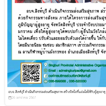
อบจ.สิงห์บุรี ดำเนินกิจกรรมส่งเสริมสุขภาพ สร้างจิตใจที่แจ่มใสให้กับผู้สุงอ
26 มกราคม 2567
calendar_today