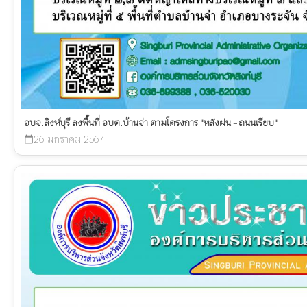
อบจ.สิงห์บุรี ลงพื้นที่ อบต.บ้านจ่า ตามโครงการ "หลังฝน - ถนนเรียบ"
26 มกราคม 2567
calendar_today