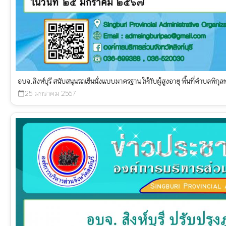
อบจ.สิงห์บุรี สนับสนุนรถเข็นนั่งแบบมาตรฐาน ให้กับผู้สูงอายุ พื้นที่ตำบลพิกุ
25 มกราคม 2567
calendar_today