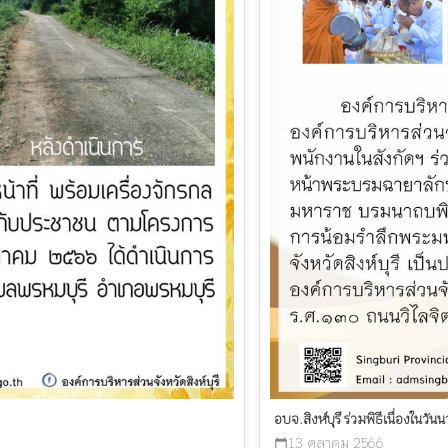
อบจ.สิงห์บุรี ร่วมพิธีเนื่องในว
13 ตุลาคม 2566
calendar_today