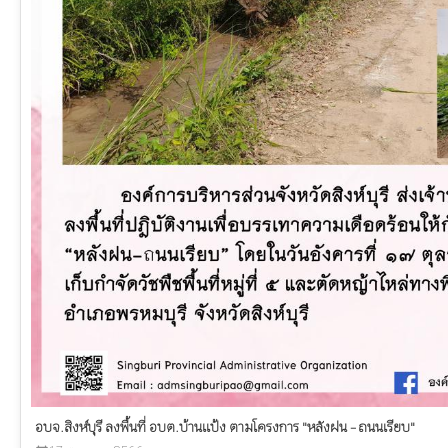
อบจ.สิงห์บุรี ลงพื้นที่ อบต.บ้านแป้ง ตามโครงการ "หลังฝน - ถนนเรียบ"