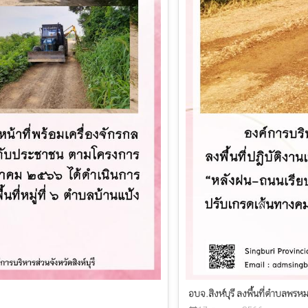
อบจ.สิงห์บุรี ลงพื้นที่ตำบลพรห