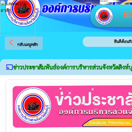
องค์การบริหารส่วนจัง
app
arrow_back_ios
ยินดีต้อนรับสู่เว็บไซต์ของ อง
กลับเมนูหลัก
ข่าวประชาสัมพันธ์องค์การบริหารส่วนจังหวัดสิงห์บุ
cast