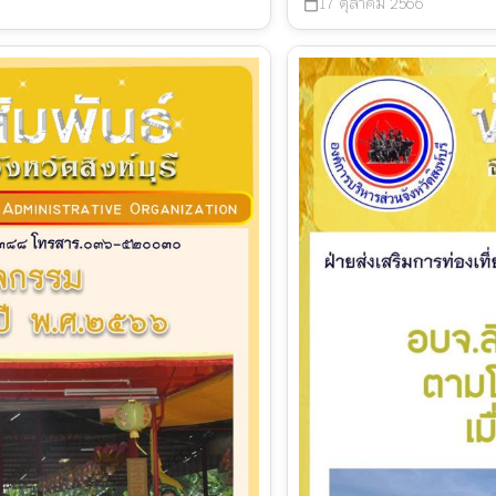
17 ตุลาคม 2566
calendar_today