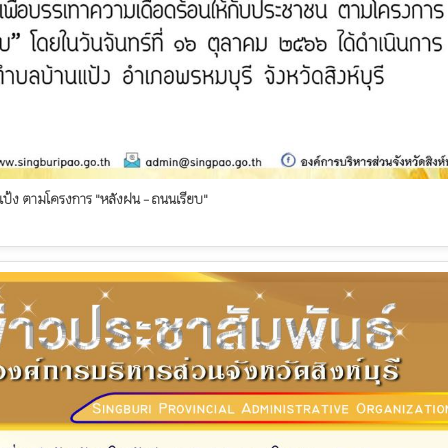
านแป้ง ตามโครงการ "หลังฝน - ถนนเรียบ"