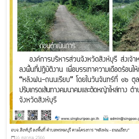
อบจ.สิงห์บุรี ลงพื้นที่ ตำบลพรหมบุรี ตามโครงการ "หลังฝน - ถนนเรียบ"
16 ตุลาคม 2566
calendar_today