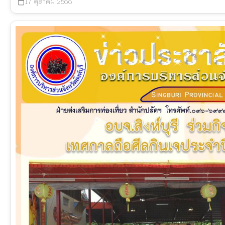
17 ตุลาคม 2566
calendar_today