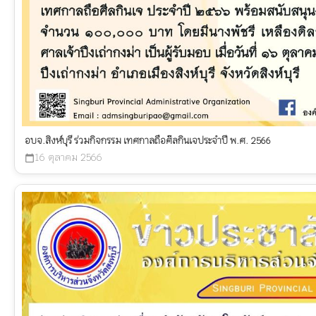
อบจ.สิงห์บุรี ร่วมกิจกรรม เทศกาลถือศ๊ลกินเจประจำปี พ.ศ. 2566
16 ตุลาคม 2566
calendar_today