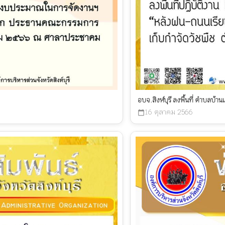
อบจ.สิงห์บุรี ลงพื้นที่ ตำบลบ้
16 ตุลาคม 2566
calendar_today