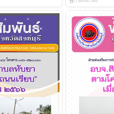
13 มีนาคม 2566
calendar_today