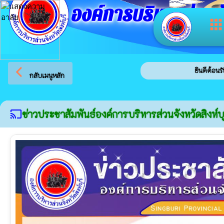
องค์การบริหารส่วนจัง
app
arrow_back_ios
ยินดีต้อนรับสู่เว็บไซต์ของ อง
กลับเมนูหลัก
ข่าวประชาสัมพันธ์องค์การบริหารส่วนจังหวัดสิงห์บุ
cast