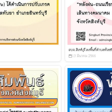
อบจ.สิงห์บุรี ลงพื้นที่ตำบลห้
13 มีนาคม 2566
calendar_today