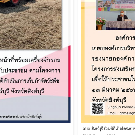
อบจ.สิงห์บุรี ร่วมพิธีเปิดโคร