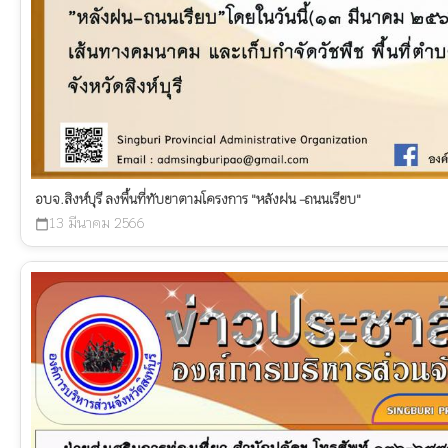
อบจ.สิงห์บุรี ลงพื้นที่ทับยาตามโครงการ "หลังฝน -ถนนเรียบ"
13 มีนาคม 2566
calendar_today