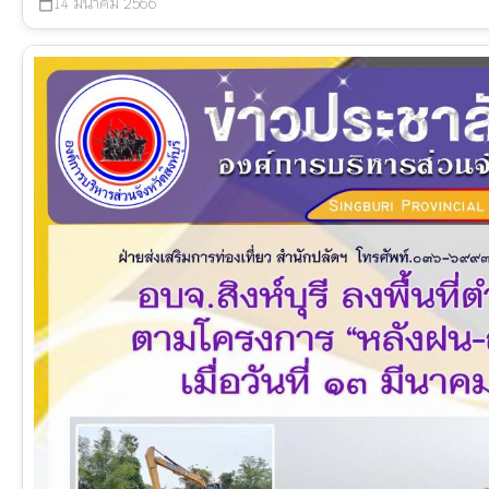
14 มีนาคม 2566
calendar_today