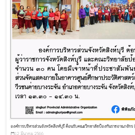
องค์การบริหารส่วนจังหวัดสิงห์บุรี ต้อนรับคณะวิทยาลัยป้องกันราชอาณาจักร 
12 มีนาคม 2566
calendar_today