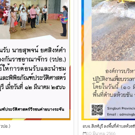
(วปอ.)
อบจ.สิงห์บุรี ลงพื้นที่ตำบลห้ว
10 มีนาคม 2566
calendar_today