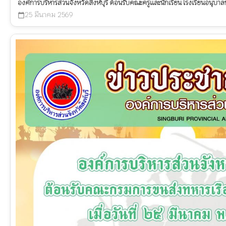
องค์การบริหารส่วนจังหวัดสิงห์บุรี ต้อนรับคณะครูและนักเรียน โรงเรียนอนุบาล
25 มีนาคม 2569
calendar_today