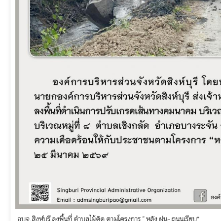
อบจ.สิงห์บุรี ลงพื้นที่ ตำบลไม้ดัด ตามโครงการ “ หลัง ฝน- ถนนเรียบ”