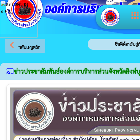
องค์การบริหารส่วนจัง
app
arrow_back_ios
ยินดีต้อนรับสู่เว็บไซต์ขอ
กลับเมนูหลัก
ข่าวประชาสัมพันธ์องค์การบริหารส่วนจังหวัดสิงห์บุ
cast