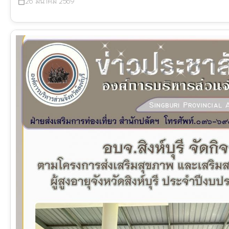
26 มีนาคม 2569
calendar_today