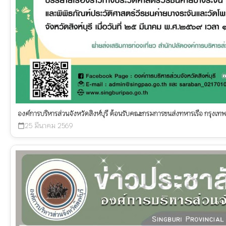
องค์การบริหารส่วนจังหวัดสิงห์บุรี ต้อนรับคณะกรมการขนส่งทหารเรือ กรุงเ
25 มีนาคม 2569
calendar_today