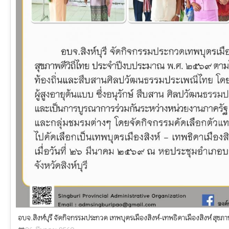
อบจ.สิงห์บุรี จัดกิจกรรมประกวด เทพบุตรเมืองสิงห์-เทพธิดาเมืองสิงห์ สุข