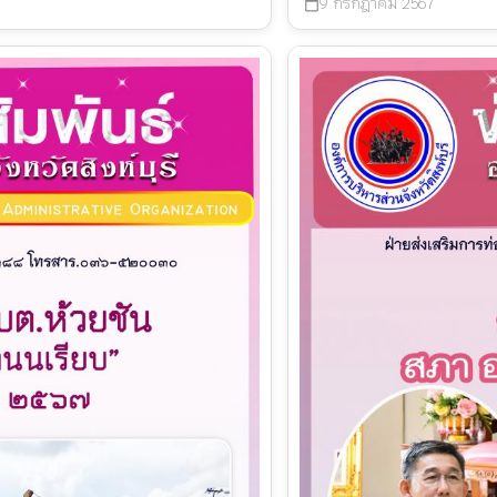
9 กรกฎาคม 2567
calendar_today