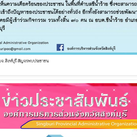
อบจ.สิงห์บุรี สัญจรพบประชาชน