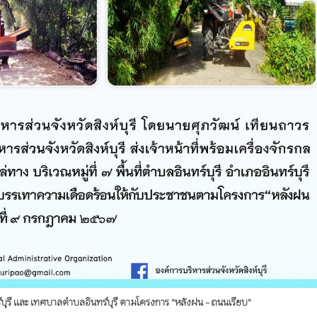
นทร์บุรี และ เทศบาลตำบลอินทร์บุรี ตามโครงการ "หลังฝน - ถนนเรียบ"