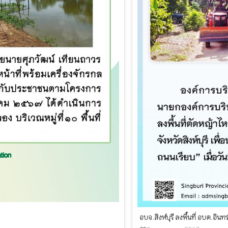
อบจ.สิงห์บุรี ลงพื้นที่ อบต.อิ