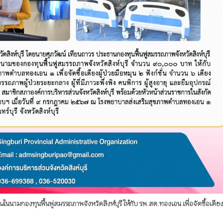
ในนามกองทุนฟื้นฟูสมรรถภาพจังหวัดสิงห์บุรี ให้กับ รพ.สต.ทองเอน เพื่อจัดซื้อเตียงผ