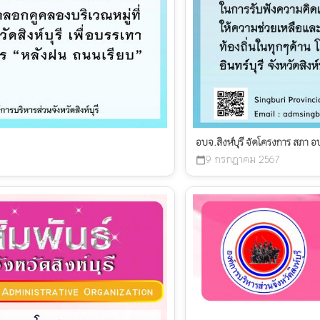
อบจ.สิงห์บุรี จัดโครงการ สภา 
9 กรกฎาคม 2567
calendar_today