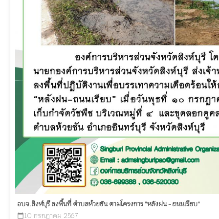
อบจ.สิงห์บุรี ลงพื้นที่ ตำบลห้วยชัน ตามโครงการ "หลังฝน - ถนนเรียบ"
10 กรกฎาคม 2567
calendar_today