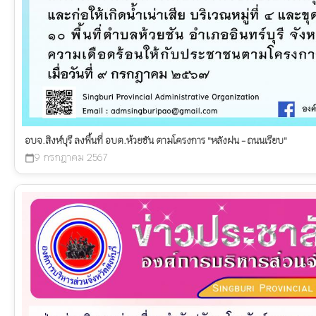
อบจ.สิงห์บุรี ลงพื้นที่ อบต.ห้วยชัน ตามโครงการ "หลังฝน - ถนนเรียบ"
9 กรกฎาคม 2567
calendar_today