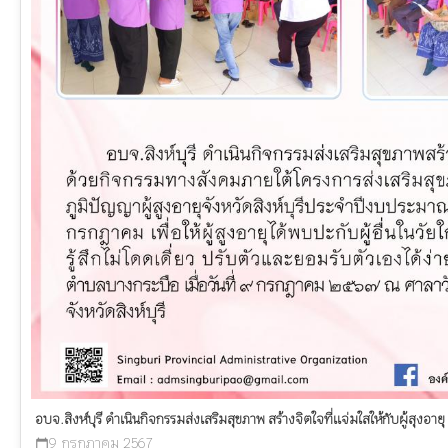
อบจ.สิงห์บุรี ดำเนินกิจกรรมส่งเสริมสุขภาพ สร้างจิตใจที่แจ่มใสให้กับผู้สุงอ
9 กรกฎาคม 2567
calendar_today