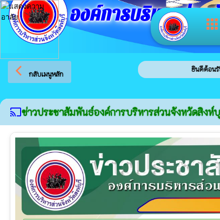
องค์การบริหารส่วนจัง
app
arrow_back_ios
ยินดีต้อนรับสู่เว็บไซต์ของ อ
กลับเมนูหลัก
ข่าวประชาสัมพันธ์องค์การบริหารส่วนจังหวัดสิงห์บุ
cast