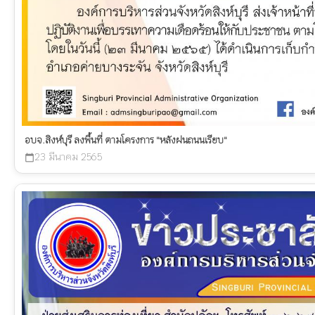
อบจ.สิงห์บุรี ลงพื้นที่ ตามโครงการ "หลังฝนถนนเรียบ"
23 มีนาคม 2565
calendar_today