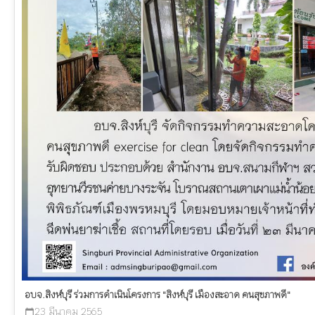
อบจ.สิงห์บุรี ร่วมการดำเนินโครงการ "สิงห์บุรี เมืองสะอาด คนสุขภาพดี"
23 มีนาคม 2565
calendar_today