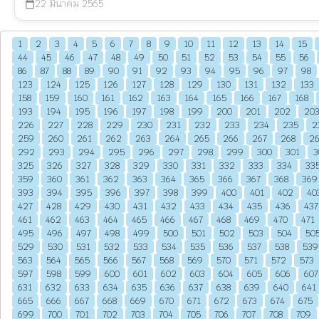
22 มีนาคม 2565
calendar_today
1
2
3
4
5
6
7
8
9
10
11
12
13
14
15
44
45
46
47
48
49
50
51
52
53
54
55
56
86
87
88
89
90
91
92
93
94
95
96
97
98
123
124
125
126
127
128
129
130
131
132
133
158
159
160
161
162
163
164
165
166
167
168
193
194
195
196
197
198
199
200
201
202
20
226
227
228
229
230
231
232
233
234
235
2
259
260
261
262
263
264
265
266
267
268
2
292
293
294
295
296
297
298
299
300
301
3
325
326
327
328
329
330
331
332
333
334
33
359
360
361
362
363
364
365
366
367
368
369
393
394
395
396
397
398
399
400
401
402
40
427
428
429
430
431
432
433
434
435
436
437
461
462
463
464
465
466
467
468
469
470
471
495
496
497
498
499
500
501
502
503
504
50
529
530
531
532
533
534
535
536
537
538
539
563
564
565
566
567
568
569
570
571
572
573
597
598
599
600
601
602
603
604
605
606
607
631
632
633
634
635
636
637
638
639
640
641
665
666
667
668
669
670
671
672
673
674
675
699
700
701
702
703
704
705
706
707
708
709