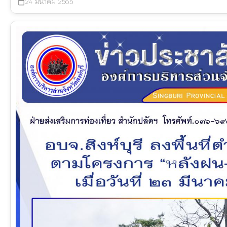
24 มีนาคม 2565
calendar_today