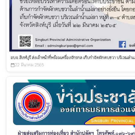
อบจ.สิงห์บุรี ส่งเจ้าหน้าที่พร้อมเครื่องจักรกล เก็บกำจัดผักตบชวา บริเวณลำแ
22 มีนาคม 2565
calendar_today