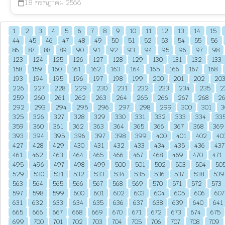
18 กรกฎาคม 2566
calendar_today
1
2
3
4
5
6
7
8
9
10
11
12
13
14
15
44
45
46
47
48
49
50
51
52
53
54
55
56
86
87
88
89
90
91
92
93
94
95
96
97
98
123
124
125
126
127
128
129
130
131
132
133
158
159
160
161
162
163
164
165
166
167
168
193
194
195
196
197
198
199
200
201
202
20
226
227
228
229
230
231
232
233
234
235
2
259
260
261
262
263
264
265
266
267
268
2
292
293
294
295
296
297
298
299
300
301
3
325
326
327
328
329
330
331
332
333
334
33
359
360
361
362
363
364
365
366
367
368
369
393
394
395
396
397
398
399
400
401
402
40
427
428
429
430
431
432
433
434
435
436
437
461
462
463
464
465
466
467
468
469
470
471
495
496
497
498
499
500
501
502
503
504
50
529
530
531
532
533
534
535
536
537
538
539
563
564
565
566
567
568
569
570
571
572
573
597
598
599
600
601
602
603
604
605
606
607
631
632
633
634
635
636
637
638
639
640
641
665
666
667
668
669
670
671
672
673
674
675
699
700
701
702
703
704
705
706
707
708
709