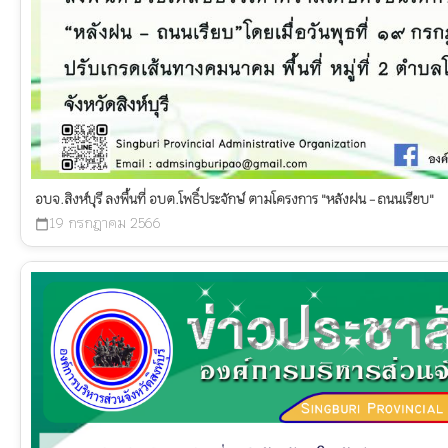
อบจ.สิงห์บุรี ลงพื้นที่ อบต.โพธิ์ประจักษ์ ตามโครงการ "หลังฝน - ถนนเรียบ"
19 กรกฎาคม 2566
calendar_today