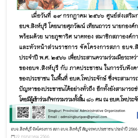
อบจ.สิงห์บุรี จัดโครงการ สภา อบจ.สิงห์บุรี สัญจรพบประชาชน ประจำปี 2566
19 กรกฎาคม 2566
calendar_today