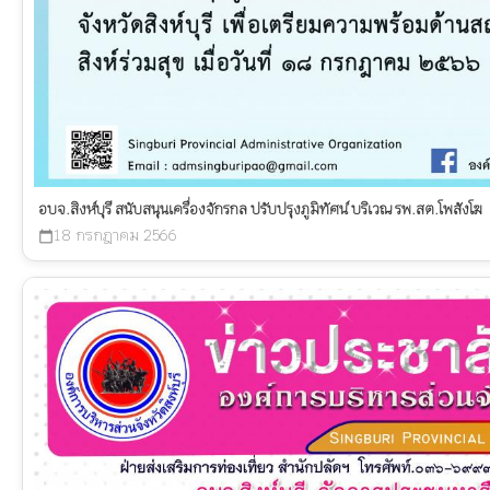
อบจ.สิงห์บุรี สนับสนุนเครื่องจักรกล ปรับปรุงภูมิทัศน์ บริเวณ รพ.สต.โพสังโฆ
18 กรกฎาคม 2566
calendar_today