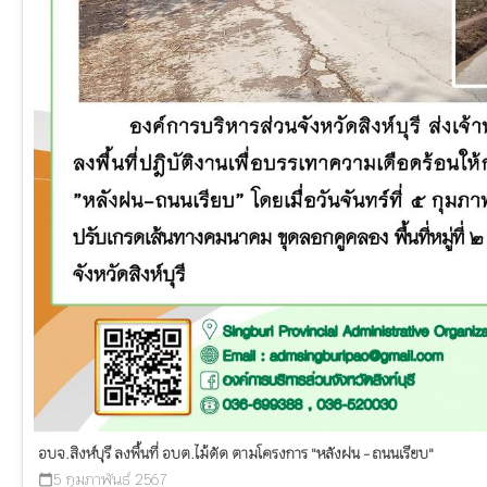
อบจ.สิงห์บุรี ลงพื้นที่ อบต.ไม้ดัด ตามโครงการ "หลังฝน - ถนนเรียบ"
5 กุมภาพันธ์ 2567
calendar_today