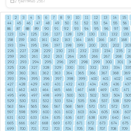
2 กุมภาพันธ์ 2567
calendar_today
1
2
3
4
5
6
7
8
9
10
11
12
13
14
15
44
45
46
47
48
49
50
51
52
53
54
55
56
86
87
88
89
90
91
92
93
94
95
96
97
98
123
124
125
126
127
128
129
130
131
132
133
158
159
160
161
162
163
164
165
166
167
168
193
194
195
196
197
198
199
200
201
202
20
226
227
228
229
230
231
232
233
234
235
2
259
260
261
262
263
264
265
266
267
268
2
292
293
294
295
296
297
298
299
300
301
3
325
326
327
328
329
330
331
332
333
334
33
359
360
361
362
363
364
365
366
367
368
369
393
394
395
396
397
398
399
400
401
402
40
427
428
429
430
431
432
433
434
435
436
437
461
462
463
464
465
466
467
468
469
470
471
495
496
497
498
499
500
501
502
503
504
50
529
530
531
532
533
534
535
536
537
538
539
563
564
565
566
567
568
569
570
571
572
573
597
598
599
600
601
602
603
604
605
606
607
631
632
633
634
635
636
637
638
639
640
641
665
666
667
668
669
670
671
672
673
674
675
699
700
701
702
703
704
705
706
707
708
709