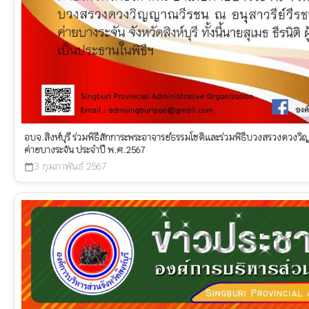
อบจ.สิงห์บุรี ร่วมพิธีสักการะพระอาจารย์ธรรมโชติและร่วมพิธีบวงสรวงดวงวิ
ค่ายบางระจัน ประจำปี พ.ศ.2567
3 กุมภาพันธ์ 2567
calendar_today