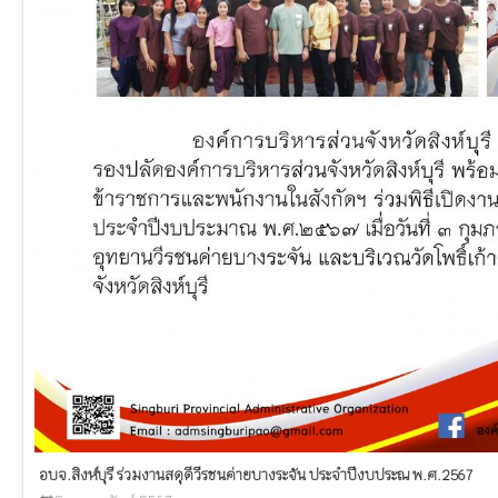
อบจ.สิงห์บุรี ร่วมงานสดุดีวีรชนค่ายบางระจัน ประจำปีงบประณ พ.ศ.2567