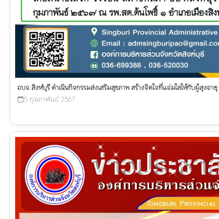
อบจ.สิงห์บุรี ดำเนินกิจกรรมส่งเสริมสุขภาพ สร้างจิตใจที่แจ่มใสให้กับผู้สุงอ
5 กุมภาพันธ์ 2567
calendar_today