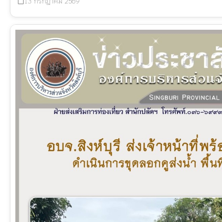
13 กรกฎาคม 2569
calendar_today