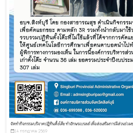
จัดทำกิจกรรมบริจาคปฏิทินตั้งโต๊ะ ทำอักษรเบรลล์ เพื่อส่งเสริมการมีส่วน
14 กรกฎาคม 2569
calendar_today