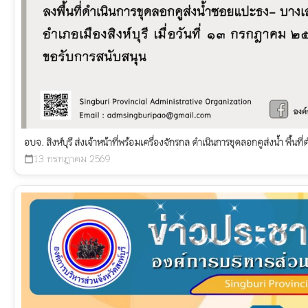
อบจ. สิงห์บุรี ส่งเจ้าหน้าที่พร้อมเครื่องจักรกล ดำเนินการขุดลอกคูส่งน้ำ พื้นที
13 กรกฎาคม 2569
calendar_today