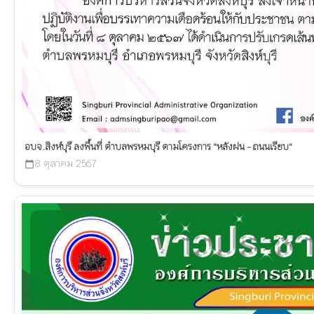
อบจ.สิงห์บุรี ลงพื้นที่ ตำบลพรหมบุรี ตามโครงการ "หลังฝน - ถนนเรียบ"
8 ตุลาคม 2567
calendar_today