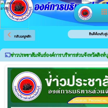
องค์การบริหารส่วนจัง
app
arrow_back_ios
ยินดีต้อนรับสู่เว็บไซต์ขอ
กลับเมนูหลัก
ข่าวประชาสัมพันธ์องค์การบริหารส่วนจังหวัดสิงห์บุ
cast