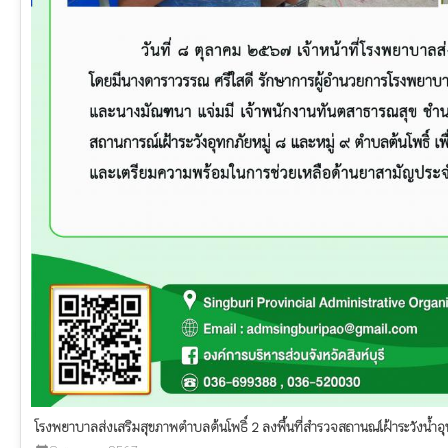
โรงพยาบาลส่งเสริมสุขภาพตำบลต้นโพธิ์ 2 ลงพื้นที่สำรวจสถานณ์เฝ้าระวังน้ำอ