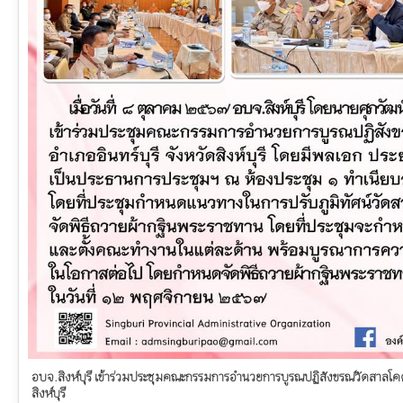
อบจ.สิงห์บุรี เข้าร่วมประชุมคณะกรรมการอำนวยการบูรณปฏิสังขรณ์วัดสาลโคด
สิงห์บุรี