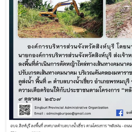
อบจ.สิงห์บุรี ลงพื้นที่ เทศบาลตำบลบางน้ำเชี่ยว ตามโครงการ "หลังฝน - ถนน