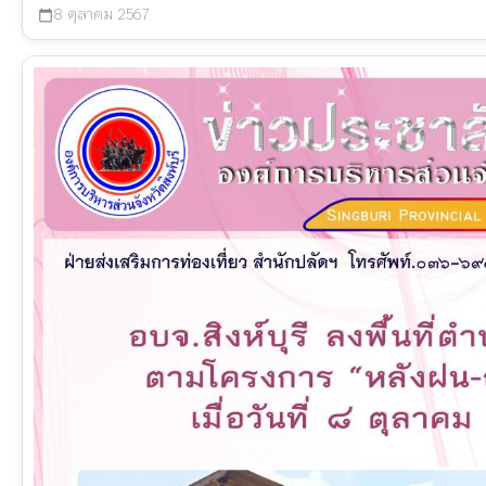
8 ตุลาคม 2567
calendar_today