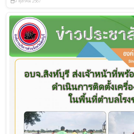
9 ตุลาคม 2567
calendar_today